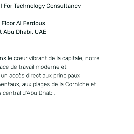
al For Technology Consultancy
 Floor Al Ferdous
et Abu Dhabi, UAE
s le cœur vibrant de la capitale, notre
ace de travail moderne et
 un accès direct aux principaux
ntaux, aux plages de la Corniche et
s central d’
Abu
D
h
abi
.