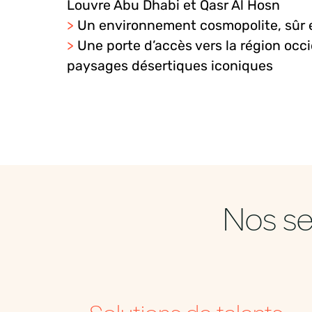
Louvre Abu
D
h
abi
et Qasr Al
Hosn
>
Un
environnement
cosmopolite,
sûr
e
>
Une
porte
d’accès
vers
la
région
occi
paysages
désertiques
iconiques
Nos se