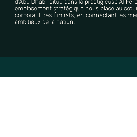
d’Abu
D
h
abi
, situé dans la prestigieuse Al Fe
emplacement stratégique nous place au cœur
corporatif des Émirats, en connectant les meil
ambitieux de la nation.