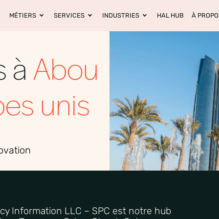
MÉTIERS
SERVICES
INDUSTRIES
HAL HUB
À PROPO
s à
Abou
bes unis
novation
cy
Information LLC – SPC est notre hub