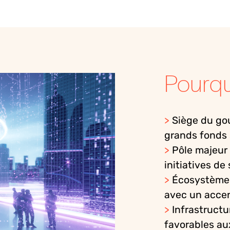
Pourqu
>
Siège
du
go
grands fonds
>
Pôle
majeur
initiatives de
>
Écosystème
avec un acce
>
Infrastruct
favorables
au