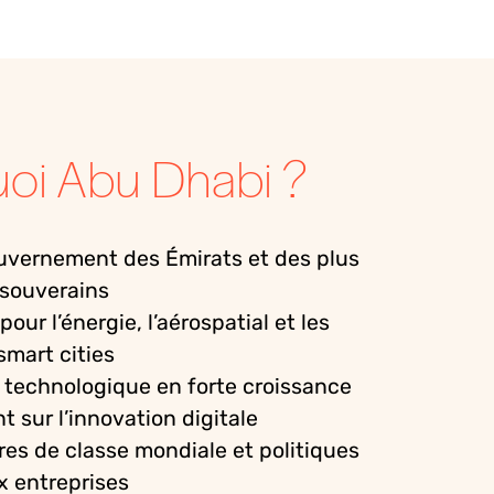
oi Abu Dhabi ?
uvernement
des
Émirats
et des plus
 souverains
pour
l’énergie
,
l’aérospatial
et les
 smart cities
technologique
en
forte
croissance
nt sur
l’innovation
digitale
ures de
classe
mondiale
et politiques
x
entreprises