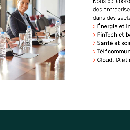
Nous
collabor
des
entrepris
dans des
sect
>
Énergie et i
>
FinTech et 
>
Santé et sci
>
Télécommun
>
Cloud, IA et