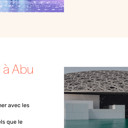
e à Abu
er
avec les
ls que le