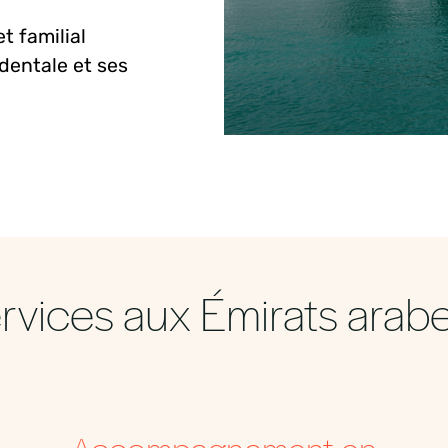
t familial
dentale et
ses
rvices aux Émirats arabes