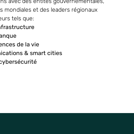
ons
avec des
entités
gouvernementales
,
es
mondiales
et des leaders
régionaux
eurs
tels
que:
nfrastructure
banque
ences de la vie
ications
& smart cities
 cybersécurité