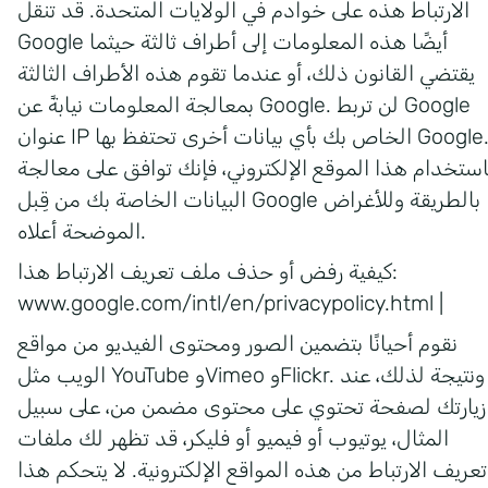
الارتباط هذه على خوادم في الولايات المتحدة. قد تنقل
Google أيضًا هذه المعلومات إلى أطراف ثالثة حيثما
يقتضي القانون ذلك، أو عندما تقوم هذه الأطراف الثالثة
بمعالجة المعلومات نيابةً عن Google. لن تربط Google
عنوان IP الخاص بك بأي بيانات أخرى تحتفظ بها Google.
استخدام هذا الموقع الإلكتروني، فإنك توافق على معالجة
البيانات الخاصة بك من قِبل Google بالطريقة وللأغراض
الموضحة أعلاه.
كيفية رفض أو حذف ملف تعريف الارتباط هذا:
www.google.com/intl/en/privacypolicy.html
|
نقوم أحيانًا بتضمين الصور ومحتوى الفيديو من مواقع
الويب مثل YouTube وVimeo وFlickr. ونتيجة لذلك، عند
زيارتك لصفحة تحتوي على محتوى مضمن من، على سبيل
المثال، يوتيوب أو فيميو أو فليكر، قد تظهر لك ملفات
تعريف الارتباط من هذه المواقع الإلكترونية. لا يتحكم هذا