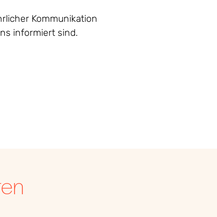
rlicher
Kommunikation
ens
informiert
sind
.
ren