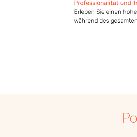
Professionalität
und
T
Erleben Sie
einen
hoh
während
des
gesamte
Po