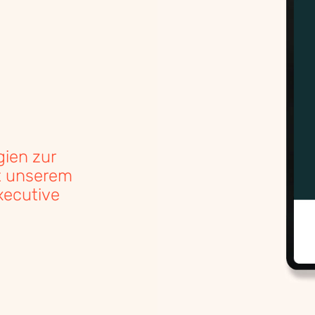
gien zur
t unserem
xecutive