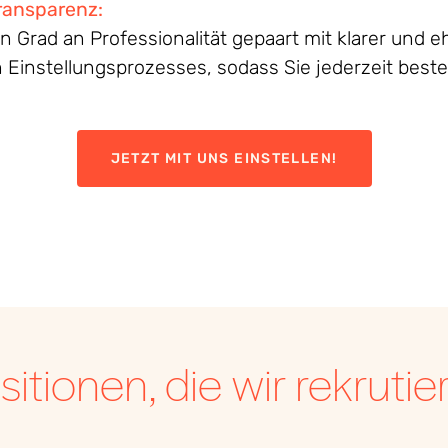
ransparenz
:
en
Grad an
Professionalität
gepaart
mit
klarer
und
eh
n
Einstellungsprozesses
,
sodass
Sie
jederzeit
best
JETZT MIT UNS EINSTELLEN!
sitionen, die wir rekrutie