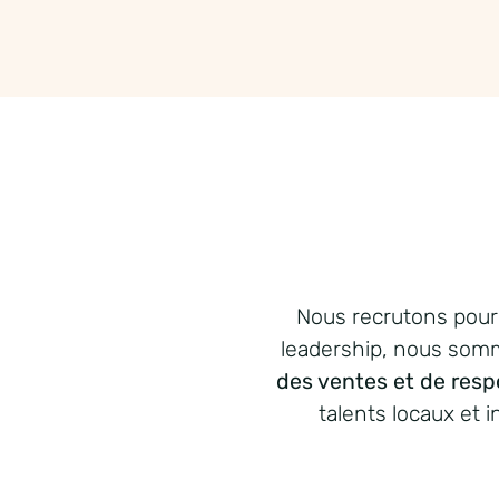
Nous
recrutons
pou
leadership, nous
som
des ventes et de res
talents
locaux
et
i