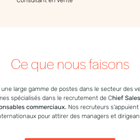
Consultant en
vente
Ce que nous faisons
r
une
large
gamme
de
postes
dans le
secteur
des ve
mes
spécialisés
dans le
recrutement
de C
hief Sales
ponsables commerciaux
.
Nos
recruteurs
s'appuient
nternationaux
pour
attirer
des managers et
dirigean