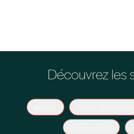
Découvrez les 
Banque
Pétrole, gaz et éner
Secteur public