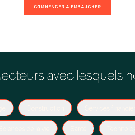
COMMENCER À EMBAUCHER
secteurs avec lesquels n
gie
Construction
Services financie
Sciences de la vie
Santé
Technolo