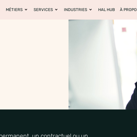
MÉTIERS
SERVICES
INDUSTRIES
HAL HUB
À PROPO
 permanent, un
contractuel
ou
un