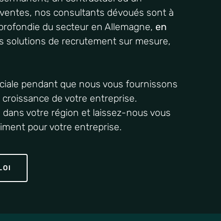
ventes,
nos
consultants
dévoués
sont
à
profondie
du
secteur
en
Allemagne
,
en
 solutions de
recrutement
sur
mesure
,
iale
pendant que nous
vous
fournissons
a
croissance
de
votre
entreprise
.
s
dans
votre
région
et laissez-nous
vous
aiment
pour
votre
entreprise
.
LOI