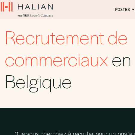
POSTES
Recrutement de
commerciaux
en
Belgique
Que
vous
cherchiez
à
recruter
pour un poste