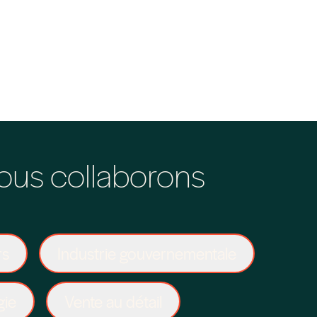
ous collaborons
rs
Industrie gouvernementale
gie
Vente au détail