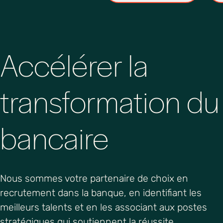
Accélérer la
transformation du
bancaire
Nous
sommes
votre
partenaire
de choix
en
recrutement
dans la
banque
,
en
identifiant
les
meilleurs
talents et
en
les
associant
aux
postes
stratégiques
qui
soutiennent
la
réussite