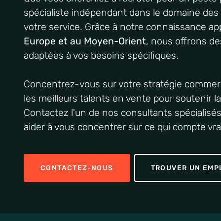
spécialiste
indépendant
dans le
domaine
des 
votre
service. Grâce à
notre
connaissance
ap
Europe et au Moyen-Orient
, nous
offrons
des
adaptées
à
vos
besoins
spécifiques
.
Concentrez-vous
sur
votre
stratégie
commerc
les
meilleurs
talents
en
vente pour
soutenir
l
Contactez
l'un
de
nos
consultants
spécialisé
aider à
vous
concentrer
sur
ce
qui
compte
vr
CONTACTEZ-NOUS
TROUVER UN EMP