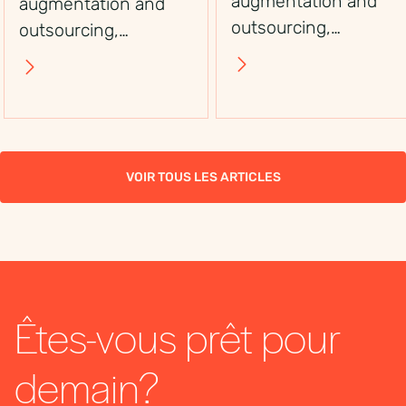
augmentation and
augmentation and
outsourcing,
outsourcing,
including control,
including control,
flexibility, costs, and
flexibility, costs, and
use cases, to choose
use cases, to choose
the right workforce
the right workforce
solution.
solution.
VOIR TOUS LES ARTICLES
Êtes-vous prêt pour
demain?