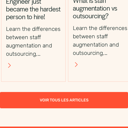
What is staff
Engineer just
augmentation vs
became the hardest
outsourcing?
person to hire!
Learn the differences
Learn the differences
between staff
between staff
augmentation and
augmentation and
outsourcing,
outsourcing,
including control,
including control,
flexibility, costs, and
flexibility, costs, and
use cases, to choose
use cases, to choose
the right workforce
the right workforce
solution.
solution.
VOIR TOUS LES ARTICLES