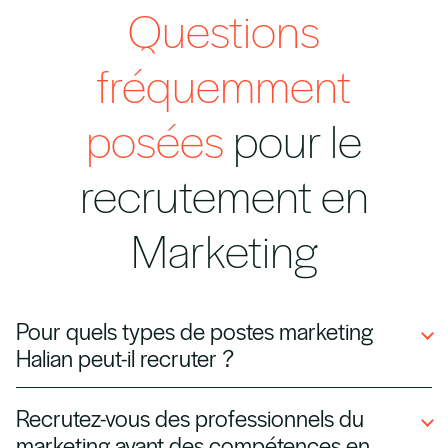
Questions
fréquemment
posées
pour le
recrutement en
Marketing
Pour quels types de postes marketing
Halian peut-il recruter ?
Nous recrutons des spécialistes en marketing
Recrutez-vous des professionnels du
digital, créateurs de contenu, responsables
marketing ayant des compétences en