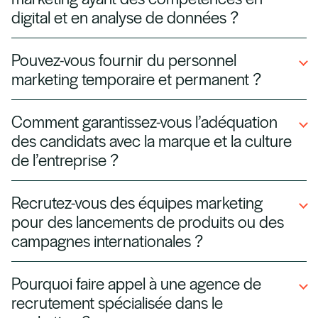
réseaux sociaux, experts SEO/SEM,
digital et en analyse de données ?
responsables de marque et directeurs
Oui. Nous identifions des marketeurs orientés
marketing dans de nombreux secteurs.
Pouvez-vous fournir du personnel
data, maîtrisant Google Analytics, les outils
marketing temporaire et permanent ?
CRM, l’automatisation marketing et les
plateformes média payantes, afin de soutenir la
Absolument. Nous fournissons des spécialistes
Comment garantissez-vous l’adéquation
croissance des entreprises.
du marketing temporaires pour des campagnes
des candidats avec la marque et la culture
ou des projets, ainsi que des collaborateurs
de l’entreprise ?
permanents pour vos équipes internes, vous
Nous évaluons les compétences relationnelles,
offrant ainsi une flexibilité maximale.
Recrutez-vous des équipes marketing
le style créatif et l’expérience sectorielle, en
pour des lancements de produits ou des
plus de l’expertise technique, afin d’aligner les
campagnes internationales ?
profils sur la voix et les objectifs de votre
Oui. Nous constituons des équipes de projet à
entreprise.
Pourquoi faire appel à une agence de
court terme pour les lancements de produits,
recrutement spécialisée dans le
les changements de marques et les