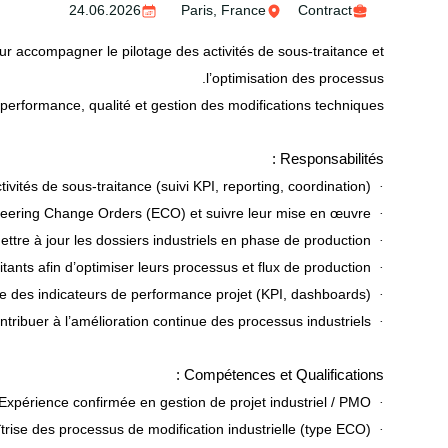
24.06.2026
Paris, France
Contract
r accompagner le pilotage des activités de sous-traitance et
l’optimisation des processus.
performance, qualité et gestion des modifications techniques.
Responsabilités :
Assurer le pilotage des activités de sous-traitance (suivi KPI, reporting, coordination)
·
Gérer les Engineering Change Orders (ECO) et suivre leur mise en œuvre
·
Suivre et mettre à jour les dossiers industriels en phase de production
·
Challenger les sous-traitants afin d’optimiser leurs processus et flux de production
·
Mettre en place et suivre des indicateurs de performance projet (KPI, dashboards)
·
Contribuer à l’amélioration continue des processus industriels
·
Compétences et Qualifications :
Expérience confirmée en gestion de projet industriel / PMO
·
Bonne maîtrise des processus de modification industrielle (type ECO)
·