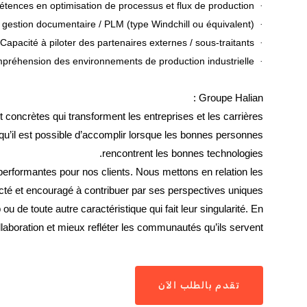
Compétences en optimisation de processus et flux de production
·
Expérience sur des outils de gestion documentaire / PLM (type Windchill ou équivalent)
·
Capacité à piloter des partenaires externes / sous-traitants
·
Bonne compréhension des environnements de production industrielle
·
Groupe Halian :
 concrètes qui transforment les entreprises et les carrières.
qu’il est possible d’accomplir lorsque les bonnes personnes
rencontrent les bonnes technologies.
s performantes pour nos clients. Nous mettons en relation les
ecté et encouragé à contribuer par ses perspectives uniques.
de toute autre caractéristique qui fait leur singularité. En
ollaboration et mieux refléter les communautés qu’ils servent.
تقدم بالطلب الآن