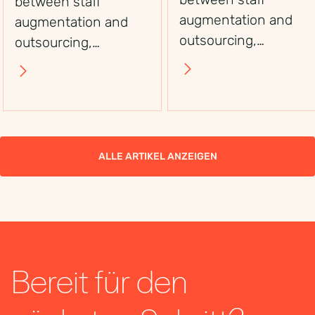
between staff
augmentation and
augmentation and
outsourcing,
outsourcing,
including control,
including control,
flexibility, costs, and
flexibility, costs, and
use cases, to choose
use cases, to choose
the right workforce
the right workforce
solution.
solution.
ALLE ARTIKEL ANZEIGEN
Bereit für den