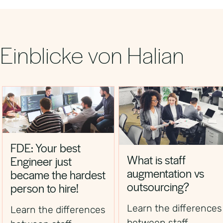
und den erforderlichen Unterlagen ab. In der
Schutzrechten für Mitarbeitende.
Regel ist die Einstellung über einen Employer
of Record jedoch deutlich schneller als die
Gründung und Einrichtung einer eigenen
Einblicke von Halian
Gesellschaft in Deutschland.
FDE: Your best
What is staff
Engineer just
augmentation vs
became the hardest
outsourcing?
person to hire!
Learn the differences
Learn the differences
between staff