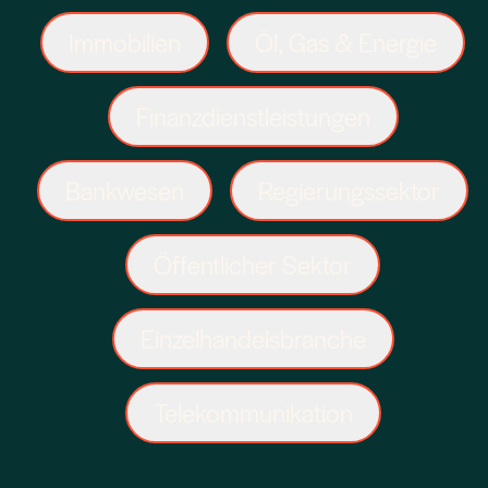
Immobilien
Öl, Gas & Energie
Finanzdienstleistungen
Bankwesen
Regierungssektor
Öffentlicher Sektor
Einzelhandelsbranche
Telekommunikation