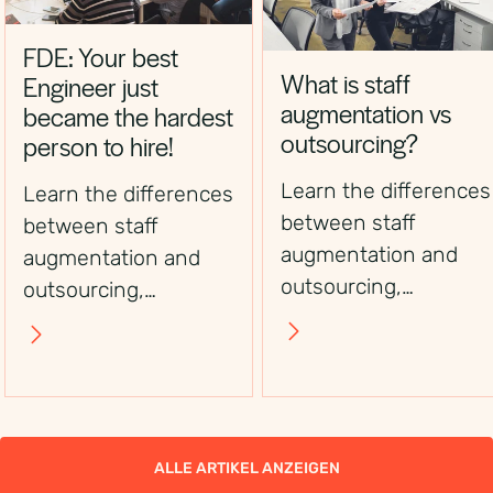
FDE: Your best
What is staff
Engineer just
augmentation vs
became the hardest
outsourcing?
person to hire!
Learn the differences
Learn the differences
between staff
between staff
augmentation and
augmentation and
outsourcing,
outsourcing,
including control,
including control,
flexibility, costs, and
flexibility, costs, and
use cases, to choose
use cases, to choose
the right workforce
the right workforce
solution.
solution.
ALLE ARTIKEL ANZEIGEN