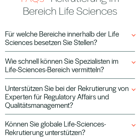
Bereich Life Sciences
Für welche Bereiche innerhalb der Life
Sciences besetzen Sie Stellen?
Wir unterstützen Unternehmen in Pharma,
Wie schnell können Sie Spezialisten im
Biotechnologie, Medizintechnik, Diagnostik und
Life-Sciences-Bereich vermitteln?
bei Contract Research Organisations (CROs)
mit maßgeschneiderten Recruiting-Lösungen.
Dank unseres Netzwerks vorqualifizierter
Unterstützen Sie bei der Rekrutierung von
Wissenschaftler, Ingenieure und klinischer
Experten für Regulatory Affairs und
Fachkräfte können wir Kandidaten auch für
Qualitätsmanagement?
dringende Projekte zügig bereitstellen.
Ja. Wir besetzen Stellen in Regulatory Affairs,
Können Sie globale Life-Sciences-
Qualitätskontrolle und Compliance, damit Ihre
Rekrutierung unterstützen?
Produkte internationalen Standards und