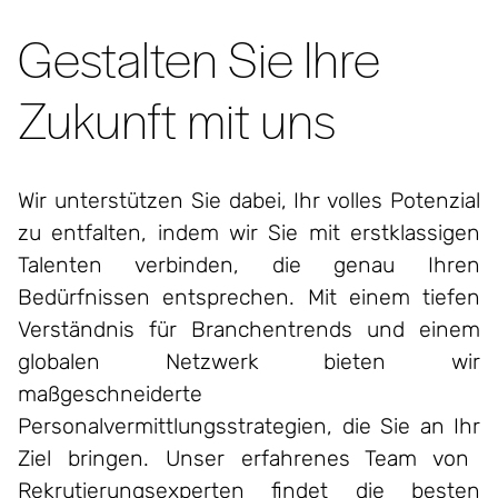
Gestalten Sie Ihre
Zukunft mit uns
Wir
unterstützen
Sie
dabei
,
Ihr
volles
Potenzial
zu
entfalten
,
indem
wir
Sie
mit
erstklassigen
Talenten
verbinden
, die
gena
u
Ihre
n
Bedürfnisse
n
entsprechen
. Mit
einem
tiefen
Verständnis
für
Branchentrends
und
einem
globalen
Netzwerk
bieten
wir
maßgeschneiderte
Personalvermittlungs
strategien
, die
Sie an
Ihr
Ziel
bring
en
. Unser
erfahrenes
Team von
Rekrutierungsexperten
findet
die
besten