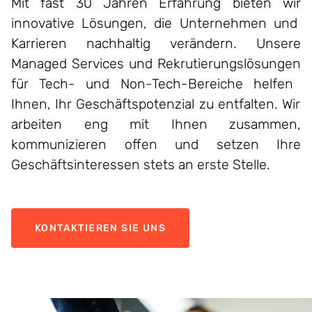
Mit fast 30 Jahren
Erfahrung
bieten
wir
innovative
Lösungen
, die
Unternehmen
und
Karrieren nachhaltig
verändern
.
Unsere
Managed
Services und
Rekrutierungslösungen
für Tech- und Non-Tech-
Bereiche
helfen
Ihnen,
Ihr
Geschäftspotenzial
zu
entfalten
. Wir
arbeiten
eng
mit
Ihnen
zusammen
,
kommunizieren
offen
und
setzen
Ihre
Geschäftsinteressen
stets an
erste
Stelle.
KONTAKTIEREN SIE UNS