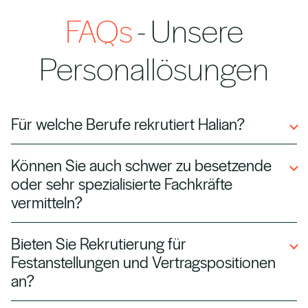
FAQs
- Unsere
Personallösungen
Für welche Berufe rekrutiert Halian?
Wir rekrutieren in den Bereichen Technologie,
Können Sie auch schwer zu besetzende
Ingenieurwesen, Finanzen, Gesundheitswesen
oder sehr spezialisierte Fachkräfte
und professionelle Dienstleistungen – sowohl
vermitteln?
Spezialisten- als auch Führungspositionen.
Ja. Unsere Recruiter*innen sind darauf
Bieten Sie Rekrutierung für
spezialisiert, seltene und stark nachgefragte
Festanstellungen und Vertragspositionen
Talente zu finden – von Cybersecurity-
an?
Experten bis zu Forschern im Life-Sciences-
Absolut. Wir bieten flexible Lösungen, von