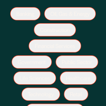
Banking
Oil, Gas & Energy
Construction
Financial Services
Government
Public Sector
Life Sciences
Healthcare
Technology
Retail