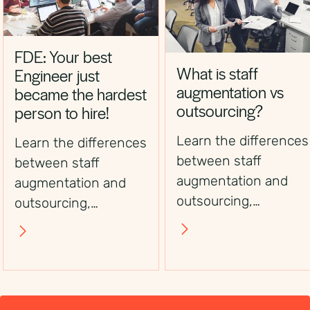
FDE: Your best
What is staff
Engineer just
augmentation vs
became the hardest
outsourcing?
person to hire!
Learn the differences
Learn the differences
between staff
between staff
augmentation and
augmentation and
outsourcing,
outsourcing,
including control,
including control,
flexibility, costs, and
flexibility, costs, and
use cases, to choose
use cases, to choose
the right workforce
the right workforce
solution.
solution.