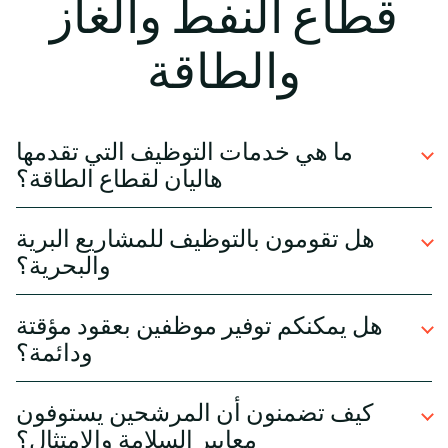
قطاع النفط والغاز
والطاقة
ما هي خدمات التوظيف التي تقدمها
هاليان لقطاع الطاقة؟
نقدّم حلول توظيف شاملة لمشاريع النفط والغاز
هل تقومون بالتوظيف للمشاريع البرية
والطاقة المتجددة، بما في ذلك الأدوار الهندسية،
والبحرية؟
والفنية، ووظائف إدارة المشاريع.
نعم. توفر هاليان كوادر متخصصة للعمل في المنشآت
هل يمكنكم توفير موظفين بعقود مؤقتة
البرية والعمليات البحرية، وتشمل الأدوار في الحفر،
ودائمة؟
والإنتاج، والسلامة.
بالتأكيد. نحن نقدم حلول توظيف مرنة، من المتعاقدين
كيف تضمنون أن المرشحين يستوفون
قصيري الأجل لتغطية ذروة المشاريع إلى التعيينات
معايير السلامة والامتثال؟